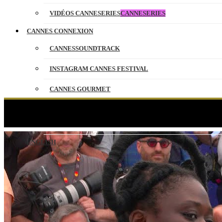
VIDÉOS CANNESERIES
CANNESERIES
CANNES CONNEXION
CANNESSOUNDTRACK
INSTAGRAM CANNES FESTIVAL
CANNES GOURMET
CONTACT
PROMIS
PARTENAIRES
ENGLISH