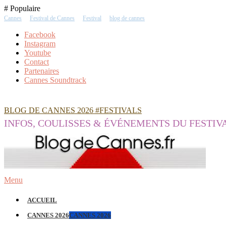
Skip
# Populaire
To
Cannes
Festival de Cannes
Festival
blog de cannes
Content
Facebook
Instagram
Youtube
Contact
Partenaires
Cannes Soundtrack
BLOG DE CANNES 2026 #FESTIVALS
INFOS, COULISSES & ÉVÉNEMENTS DU FESTIV
Menu
ACCUEIL
CANNES 2026
CANNES 2026