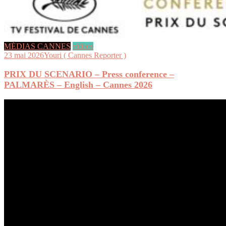
MÉDIAS CANNES
videos
23 mai 2026
Youri ( Cannes Reporter )
PRIX DU SCENARIO – Press conference –
PALMARÈS – English – Cannes 2026