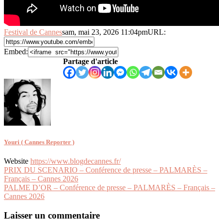
Festival de Cannes
sam, mai 23, 2026 11:04pm
URL:
Embed:
Partage d'article
Youri ( Cannes Reporter )
Website
https://www.blogdecannes.fr/
Navigation
PRIX DU SCENARIO – Conférence de presse – PALMARÈS –
Français – Cannes 2026
de
PALME D’OR – Conférence de presse – PALMARÈS – Français –
l’article
Cannes 2026
Laisser un commentaire