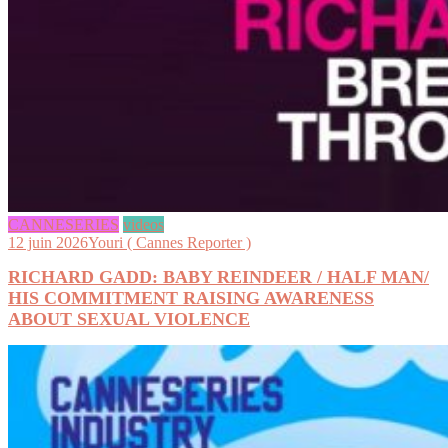
CANNESERIES
videos
12 juin 2026
Youri ( Cannes Reporter )
RICHARD GADD: BABY REINDEER / HALF MAN/
HIS COMMITMENT RAISING AWARENESS
ABOUT SEXUAL VIOLENCE