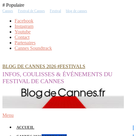
Skip
# Populaire
To
Cannes
Festival de Cannes
Festival
blog de cannes
Content
Facebook
Instagram
Youtube
Contact
Partenaires
Cannes Soundtrack
BLOG DE CANNES 2026 #FESTIVALS
INFOS, COULISSES & ÉVÉNEMENTS DU
FESTIVAL DE CANNES
Menu
ACCUEIL