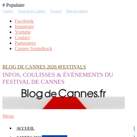
Skip
# Populaire
To
Cannes
Festival de Cannes
Festival
blog de cannes
Content
Facebook
Instagram
Youtube
Contact
Partenaires
Cannes Soundtrack
BLOG DE CANNES 2026 #FESTIVALS
INFOS, COULISSES & ÉVÉNEMENTS DU
FESTIVAL DE CANNES
Menu
ACCUEIL