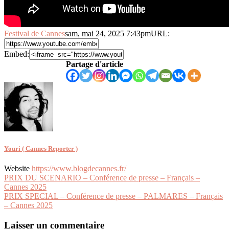
Festival de Cannes
sam, mai 24, 2025 7:43pm
URL:
Embed:
Partage d'article
Youri ( Cannes Reporter )
Website
https://www.blogdecannes.fr/
Navigation
PRIX DU SCENARIO – Conférence de presse – Français –
Cannes 2025
de
PRIX SPECIAL – Conférence de presse – PALMARES – Français
l’article
– Cannes 2025
Laisser un commentaire