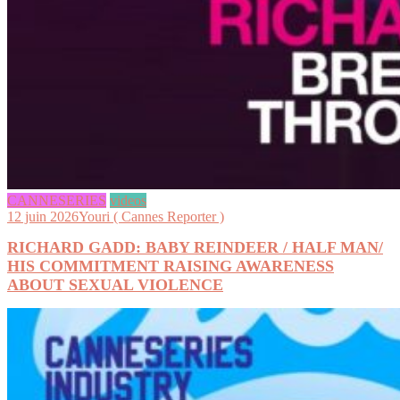
CANNESERIES
videos
12 juin 2026
Youri ( Cannes Reporter )
RICHARD GADD: BABY REINDEER / HALF MAN/
HIS COMMITMENT RAISING AWARENESS
ABOUT SEXUAL VIOLENCE