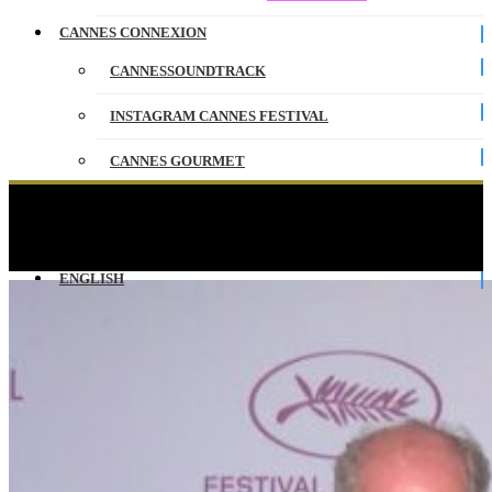
CANNES CONNEXION
CANNESSOUNDTRACK
INSTAGRAM CANNES FESTIVAL
CANNES GOURMET
CONTACT
PRIX DU SCENARIO – Press conference –
English – Cannes 2025
PARTENAIRES
ENGLISH