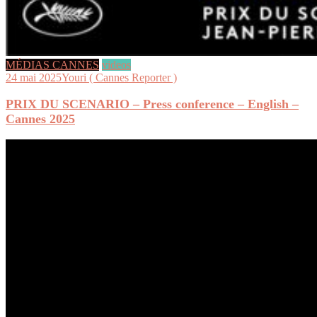
MÉDIAS CANNES
videos
24 mai 2025
Youri ( Cannes Reporter )
PRIX DU SCENARIO – Press conference – English –
Cannes 2025