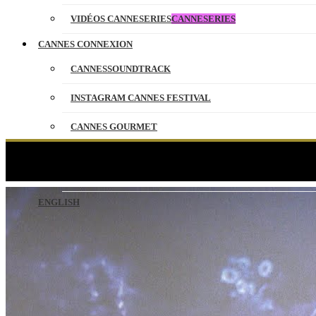
VIDÉOS CANNESERIES
CANNESERIES
CANNES CONNEXION
CANNESSOUNDTRACK
INSTAGRAM CANNES FESTIVAL
CANNES GOURMET
CONTACT
PRIX DU JURY / PRIX D’INT
PARTENAIRES
ENGLISH