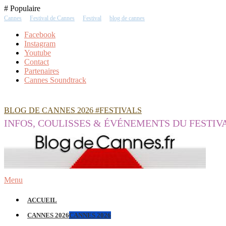
Skip
# Populaire
To
Cannes
Festival de Cannes
Festival
blog de cannes
Content
Facebook
Instagram
Youtube
Contact
Partenaires
Cannes Soundtrack
BLOG DE CANNES 2026 #FESTIVALS
INFOS, COULISSES & ÉVÉNEMENTS DU FESTIV
Menu
ACCUEIL
CANNES 2026
CANNES 2026