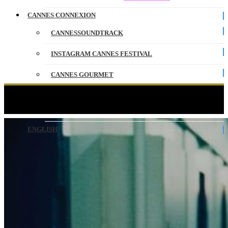
CANNES CONNEXION
CANNESSOUNDTRACK
INSTAGRAM CANNES FESTIVAL
CANNES GOURMET
CONTACT
PRISONER – Bande-annonce
PARTENAIRES
ENGLISH