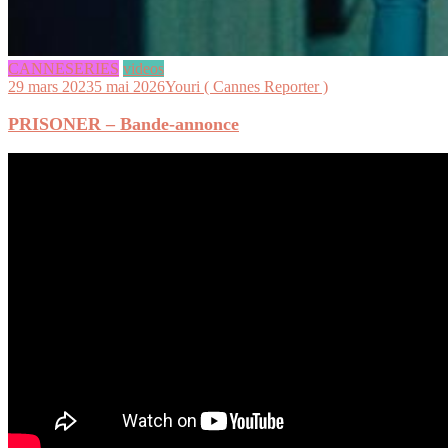
CANNESERIES
videos
29 mars 2023
5 mai 2026
Youri ( Cannes Reporter )
PRISONER – Bande-annonce