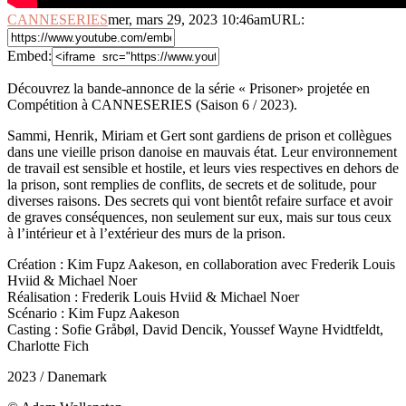
CANNESERIES
mer, mars 29, 2023 10:46am
URL:
Embed:
Découvrez la bande-annonce de la série « Prisoner» projetée en
Compétition à CANNESERIES (Saison 6 / 2023).
Sammi, Henrik, Miriam et
Gert sont gardiens de prison et collègues
dans une vieille prison danoise en mauvais état. Leur environnement
de travail est sensible et hostile, et leurs vies respectives en dehors de
la prison, sont remplies de conflits, de secrets et de solitude, pour
diverses raisons. Des secrets qui vont bientôt refaire surface et avoir
de graves conséquences, non seulement sur eux, mais sur tous ceux
à l’intérieur et à l’extérieur des murs de la prison.
Création : Kim Fupz Aakeson, en collaboration avec Frederik Louis
Hviid & Michael Noer
Réalisation : Frederik Louis Hviid & Michael Noer
Scénario : Kim Fupz Aakeson
Casting : Sofie Gråbøl, David Dencik, Youssef Wayne Hvidtfeldt,
Charlotte Fich
2023 / Danemark