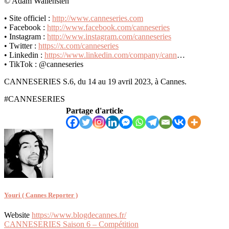
© Adam Wallensten
• Site officiel :
http://www.canneseries.com
• Facebook :
http://www.facebook.com/canneseries
• Instagram :
http://www.instagram.com/canneseries
• Twitter :
https://x.com/canneseries
• Linkedin :
https://www.linkedin.com/company/cann
…
• TikTok : @canneseries
CANNESERIES S.6, du 14 au 19 avril 2023, à Cannes.
#CANNESERIES
Partage d'article
Youri ( Cannes Reporter )
Website
https://www.blogdecannes.fr/
Navigation
CANNESERIES Saison 6 – Compétition