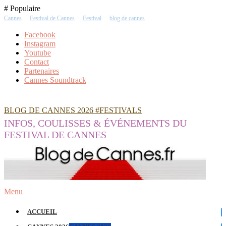
Skip
# Populaire
To
Cannes
Festival de Cannes
Festival
blog de cannes
Content
Facebook
Instagram
Youtube
Contact
Partenaires
Cannes Soundtrack
BLOG DE CANNES 2026 #FESTIVALS
INFOS, COULISSES & ÉVÉNEMENTS DU
FESTIVAL DE CANNES
Menu
ACCUEIL