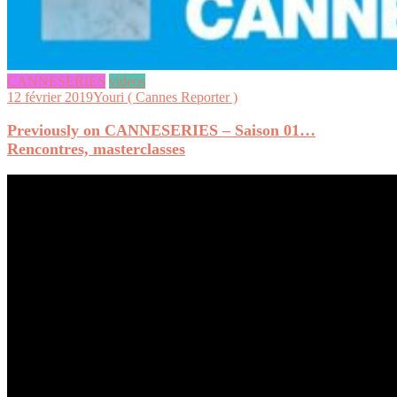
CANNESERIES
videos
12 février 2019
Youri ( Cannes Reporter )
Previously on CANNESERIES – Saison 01…
Rencontres, masterclasses