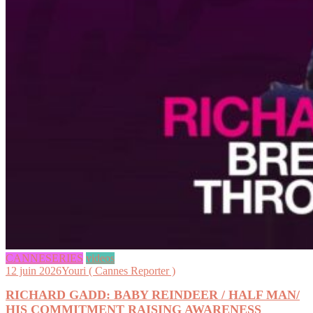
CANNESERIES
videos
12 juin 2026
Youri ( Cannes Reporter )
RICHARD GADD: BABY REINDEER / HALF MAN/
HIS COMMITMENT RAISING AWARENESS