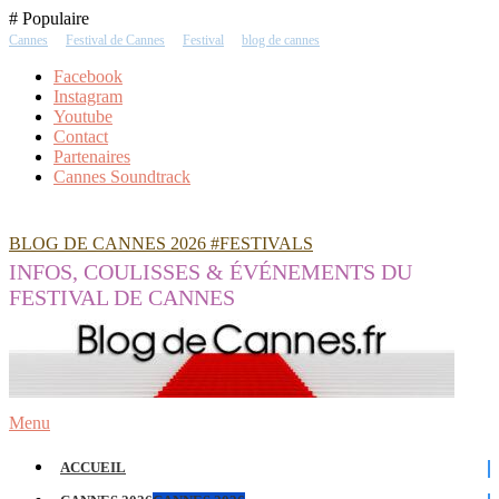
Skip
# Populaire
To
Cannes
Festival de Cannes
Festival
blog de cannes
Content
Facebook
Instagram
Youtube
Contact
Partenaires
Cannes Soundtrack
BLOG DE CANNES 2026 #FESTIVALS
INFOS, COULISSES & ÉVÉNEMENTS DU
FESTIVAL DE CANNES
Menu
ACCUEIL