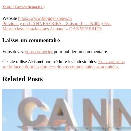
Youri ( Cannes Reporter )
Website
https://www.blogdecannes.fr/
Navigation
Previously on CANNESERIES – Saison 01… Killing Eve
Masterclass Jean-Jacques Annaud – CANNESERIES
de
l’article
Laisser un commentaire
Vous devez
vous connecter
pour publier un commentaire.
Ce site utilise Akismet pour réduire les indésirables.
En savoir plus
sur la façon dont les données de vos commentaires sont traitées
.
Related Posts