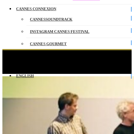
CANNES CONNEXION
CANNESSOUNDTRACK
INSTAGRAM CANNES FESTIVAL
CANNES GOURMET
CONTACT
Previously on CANNESERIES – Saison 01…
Rencontres, masterclasses
PARTENAIRES
ENGLISH