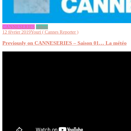
CANNESERIES
videos
12 février 2019
Youri ( Cannes Reporter )
Previously on CANNESERIES – Saison 01… La météo