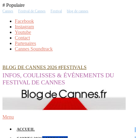
Skip
# Populaire
To
Cannes
Festival de Cannes
Festival
blog de cannes
Content
Facebook
Instagram
Youtube
Contact
Partenaires
Cannes Soundtrack
BLOG DE CANNES 2026 #FESTIVALS
INFOS, COULISSES & ÉVÉNEMENTS DU
FESTIVAL DE CANNES
Menu
ACCUEIL