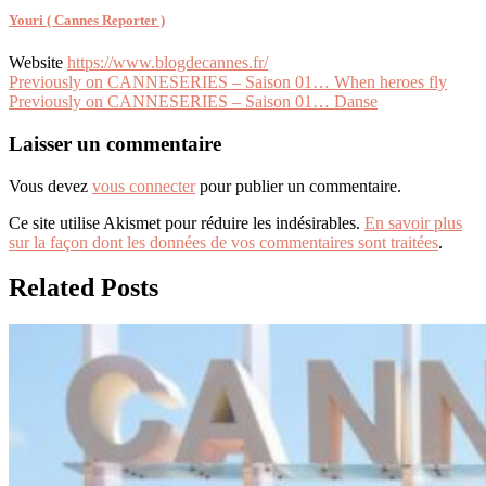
Youri ( Cannes Reporter )
Website
https://www.blogdecannes.fr/
Navigation
Previously on CANNESERIES – Saison 01… When heroes fly
Previously on CANNESERIES – Saison 01… Danse
de
l’article
Laisser un commentaire
Vous devez
vous connecter
pour publier un commentaire.
Ce site utilise Akismet pour réduire les indésirables.
En savoir plus
sur la façon dont les données de vos commentaires sont traitées
.
Related Posts