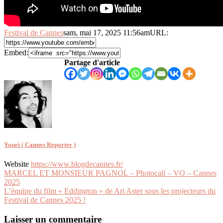
Festival de Cannes
sam, mai 17, 2025 11:56am
URL:
Embed:
Partage d'article
Youri ( Cannes Reporter )
Website
https://www.blogdecannes.fr/
Navigation
MARCEL ET MONSIEUR PAGNOL – Photocall – VO – Cannes
2025
de
L’équipe du film « Eddington » de Ari Aster sous les projecteurs du
l’article
Festival de Cannes 2025 !
Laisser un commentaire