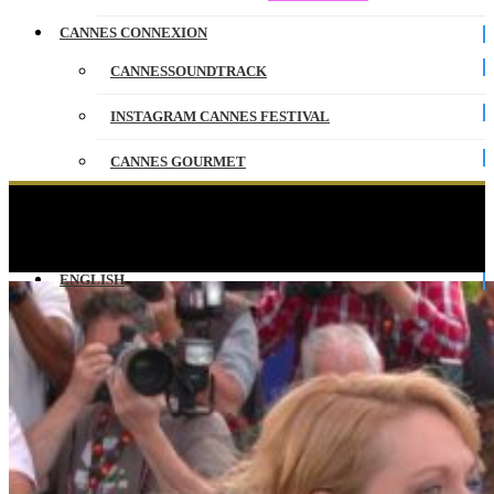
CANNES CONNEXION
CANNESSOUNDTRACK
INSTAGRAM CANNES FESTIVAL
CANNES GOURMET
CONTACT
PRESIDENTES DES JURYS – Photocall – VO –
Cannes 2025
PARTENAIRES
ENGLISH