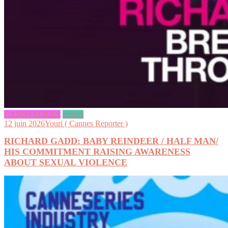
CANNESERIES
videos
12 juin 2026
Youri ( Cannes Reporter )
RICHARD GADD: BABY REINDEER / HALF MAN/
HIS COMMITMENT RAISING AWARENESS
ABOUT SEXUAL VIOLENCE