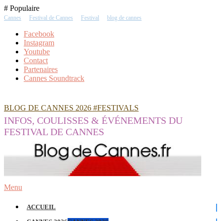
Skip
# Populaire
To
Cannes
Festival de Cannes
Festival
blog de cannes
Content
Facebook
Instagram
Youtube
Contact
Partenaires
Cannes Soundtrack
BLOG DE CANNES 2026 #FESTIVALS
INFOS, COULISSES & ÉVÉNEMENTS DU
FESTIVAL DE CANNES
Menu
ACCUEIL