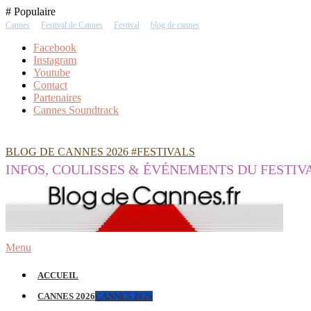
Skip
# Populaire
To
Cannes
Festival de Cannes
Festival
blog de cannes
Content
Facebook
Instagram
Youtube
Contact
Partenaires
Cannes Soundtrack
BLOG DE CANNES 2026 #FESTIVALS
INFOS, COULISSES & ÉVÉNEMENTS DU FESTIV
Menu
ACCUEIL
CANNES 2026
CANNES 2026