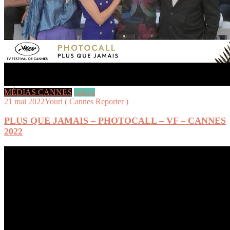
MÉDIAS CANNES
videos
21 mai 2022
Youri ( Cannes Reporter )
PLUS QUE JAMAIS – PHOTOCALL – VF – CANNES
2022