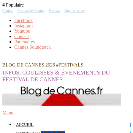
Skip
# Populaire
To
Cannes
Festival de Cannes
Festival
blog de cannes
Content
Facebook
Instagram
Youtube
Contact
Partenaires
Cannes Soundtrack
BLOG DE CANNES 2026 #FESTIVALS
INFOS, COULISSES & ÉVÉNEMENTS DU
FESTIVAL DE CANNES
Menu
ACCUEIL