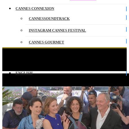
CANNES CONNEXION
CANNESSOUNDTRACK
INSTAGRAM CANNES FESTIVAL
CANNES GOURMET
CONTACT
PLUS QUE JAMAIS – PHOTOCALL – VF –
CANNES 2022
PARTENAIRES
ENGLISH