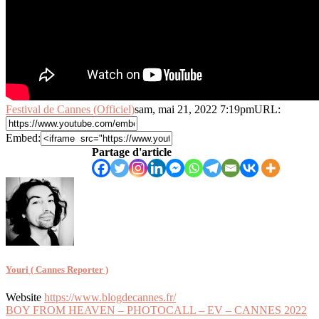
Festival de Cannes (Officiel)
sam, mai 21, 2022 7:19pm
URL:
Embed:
Partage d'article
Youri ( Cannes Reporter )
Website
https://www.blogdecannes.fr/
Navigation
BOY FROM HEAVEN – PHOTOCALL – EV – CANNES 2022