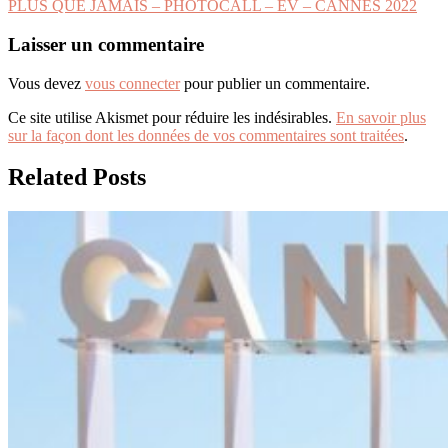
PLUS QUE JAMAIS – PHOTOCALL – EV – CANNES 2022
de
l’article
Laisser un commentaire
Vous devez
vous connecter
pour publier un commentaire.
Ce site utilise Akismet pour réduire les indésirables.
En savoir plus
sur la façon dont les données de vos commentaires sont traitées
.
Related Posts