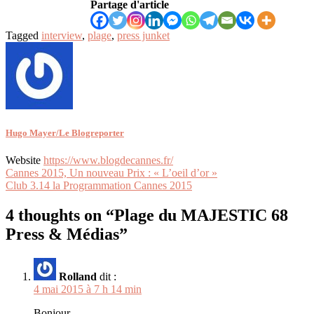
Partage d'article
Tagged
interview
,
plage
,
press junket
Hugo Mayer/Le Blogreporter
Website
https://www.blogdecannes.fr/
Navigation
Cannes 2015, Un nouveau Prix : « L’oeil d’or »
Club 3.14 la Programmation Cannes 2015
de
l’article
4 thoughts on “
Plage du MAJESTIC 68
Press & Médias
”
Rolland
dit :
4 mai 2015 à 7 h 14 min
Bonjour,