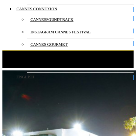
CANNES CONNEXION
CANNESSOUNDTRACK
INSTAGRAM CANNES FESTIVAL
CANNES GOURMET
CONTACT
Plage du MAJESTIC 68 Press & Médias
PARTENAIRES
ENGLISH