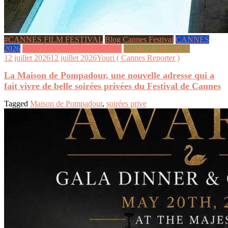
#CANNES FILM FESTIVAL
Blog Cannes Festival
CANNES
2026
SOIRÉES & ÉVÉNEMENTS
STARS & PEOPLE
12 juillet 2026
12 juillet 2026
Youri ( Cannes Reporter )
La Maison de Pompadour, une nouvelle adresse qui a
fait vivre de belle soirées privées du Festival de Cannes
Tagged
Maison de Pompadour
,
soirées prive