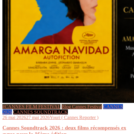
#CANNES FILM FESTIVAL
Blog Cannes Festival
CANNES
2026
CANNES SOUNDTRACK
26 mai 2026
27 mai 2026
Youri ( Cannes Reporter )
Cannes Soundtrack 2026 : deux films récompensés ex
æquo pour la 16ème édition