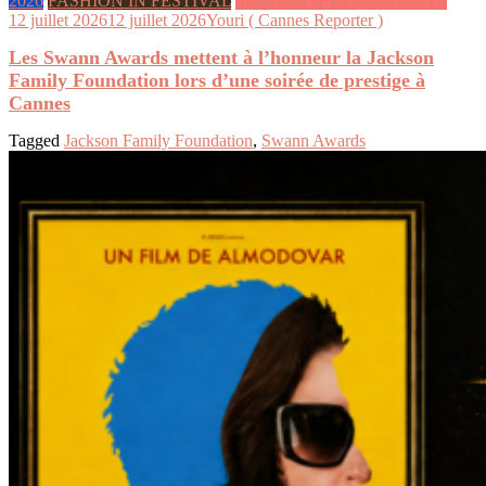
2026
FASHION IN FESTIVAL
SOIRÉES & ÉVÉNEMENTS
12 juillet 2026
12 juillet 2026
Youri ( Cannes Reporter )
Les Swann Awards mettent à l’honneur la Jackson
Family Foundation lors d’une soirée de prestige à
Cannes
Tagged
Jackson Family Foundation
,
Swann Awards