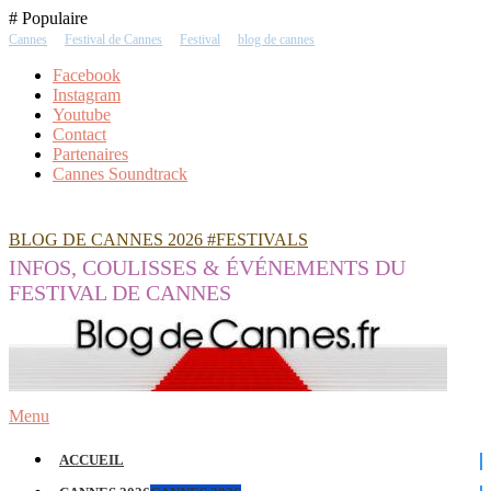
Skip
# Populaire
To
Cannes
Festival de Cannes
Festival
blog de cannes
Content
Facebook
Instagram
Youtube
Contact
Partenaires
Cannes Soundtrack
BLOG DE CANNES 2026 #FESTIVALS
INFOS, COULISSES & ÉVÉNEMENTS DU
FESTIVAL DE CANNES
Menu
ACCUEIL