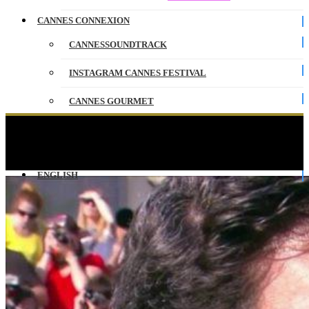
CANNES CONNEXION
CANNESSOUNDTRACK
INSTAGRAM CANNES FESTIVAL
CANNES GOURMET
CONTACT
Pierfrancesco Favino au micro de Laurent Weil –
Cannes 2019
PARTENAIRES
ENGLISH