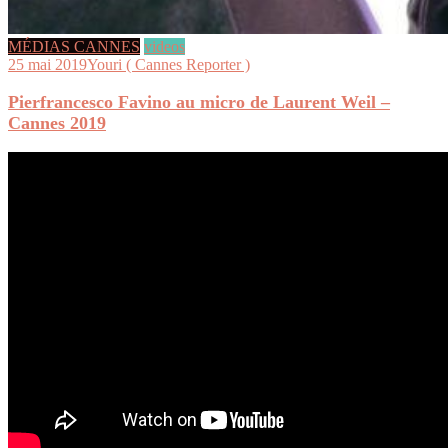
MÉDIAS CANNES
videos
25 mai 2019
Youri ( Cannes Reporter )
Pierfrancesco Favino au micro de Laurent Weil –
Cannes 2019