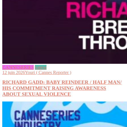
CANNESERIES
videos
12 juin 2026
Youri ( Cannes Reporter )
RICHARD GADD: BABY REINDEER / HALF MAN/
HIS COMMITMENT RAISING AWARENESS
ABOUT SEXUAL VIOLENCE