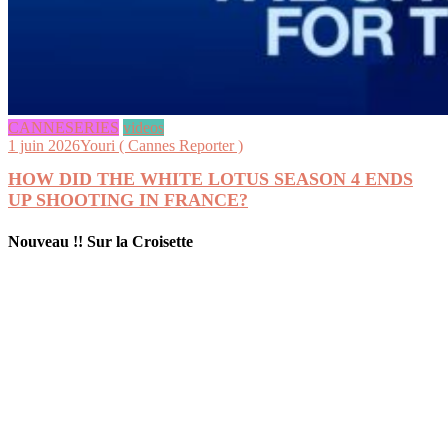
CANNESERIES
videos
1 juin 2026
Youri ( Cannes Reporter )
HOW DID THE WHITE LOTUS SEASON 4 ENDS
UP SHOOTING IN FRANCE?
Nouveau !! Sur la Croisette