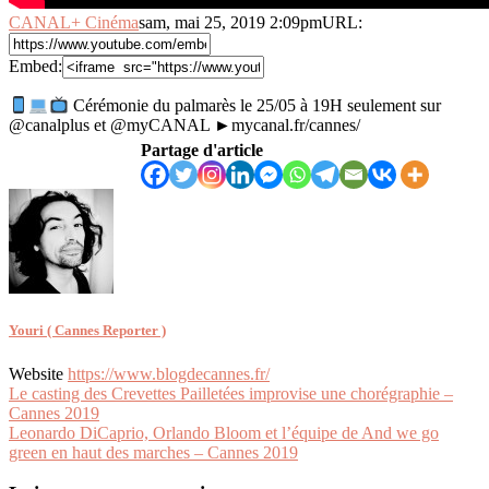
CANAL+ Cinéma
sam, mai 25, 2019 2:09pm
URL:
Embed:
Cérémonie du palmarès le 25/05 à 19H seulement sur
@canalplus et @myCANAL ►mycanal.fr/cannes/
Partage d'article
Youri ( Cannes Reporter )
Website
https://www.blogdecannes.fr/
Navigation
Le casting des Crevettes Pailletées improvise une chorégraphie –
Cannes 2019
de
Leonardo DiCaprio, Orlando Bloom et l’équipe de And we go
l’article
green en haut des marches – Cannes 2019