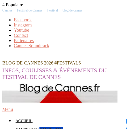
Skip
# Populaire
To
Cannes
Festival de Cannes
Festival
blog de cannes
Content
Facebook
Instagram
Youtube
Contact
Partenaires
Cannes Soundtrack
BLOG DE CANNES 2026 #FESTIVALS
INFOS, COULISSES & ÉVÉNEMENTS DU
FESTIVAL DE CANNES
Menu
ACCUEIL