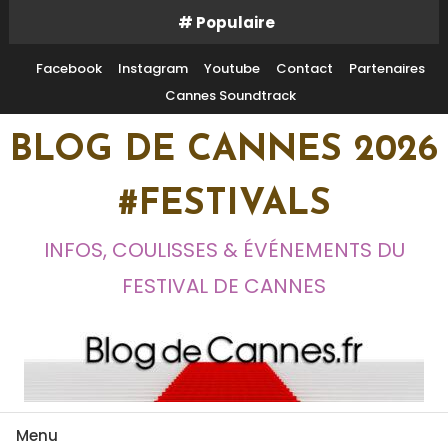
Skip
# Populaire
To
Content
Facebook
Instagram
Youtube
Contact
Partenaires
Cannes Soundtrack
BLOG DE CANNES 2026
#FESTIVALS
INFOS, COULISSES & ÉVÉNEMENTS DU
FESTIVAL DE CANNES
Menu