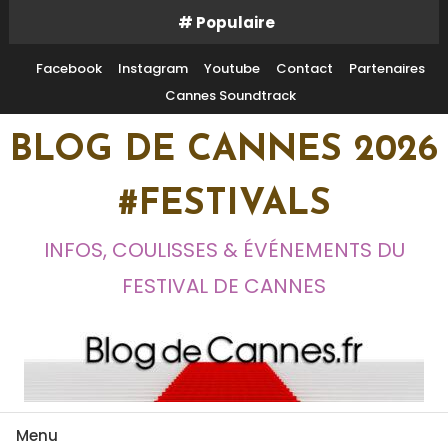
Skip
# Populaire
To
Content
Facebook
Instagram
Youtube
Contact
Partenaires
Cannes Soundtrack
BLOG DE CANNES 2026
#FESTIVALS
INFOS, COULISSES & ÉVÉNEMENTS DU
FESTIVAL DE CANNES
Menu