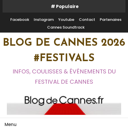
Skip
# Populaire
To
Content
Facebook
Instagram
Youtube
Contact
Partenaires
Cannes Soundtrack
BLOG DE CANNES 2026
#FESTIVALS
INFOS, COULISSES & ÉVÉNEMENTS DU
FESTIVAL DE CANNES
Menu