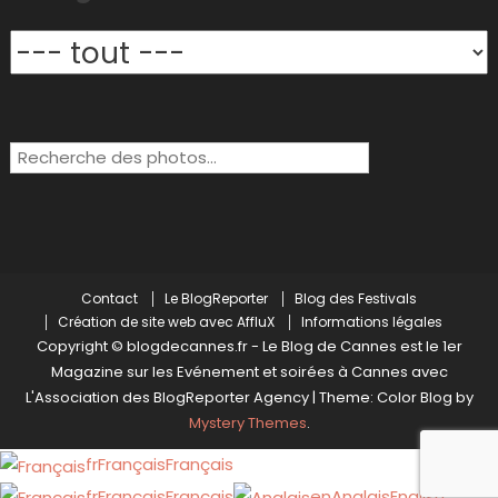
Rechercher:
Contact
Le BlogReporter
Blog des Festivals
Création de site web avec AffluX
Informations légales
Copyright © blogdecannes.fr - Le Blog de Cannes est le 1er
Magazine sur les Evénement et soirées à Cannes avec
L'Association des BlogReporter Agency
|
Theme: Color Blog by
Mystery Themes
.
fr
Français
Français
fr
Français
Français
en
Anglais
English