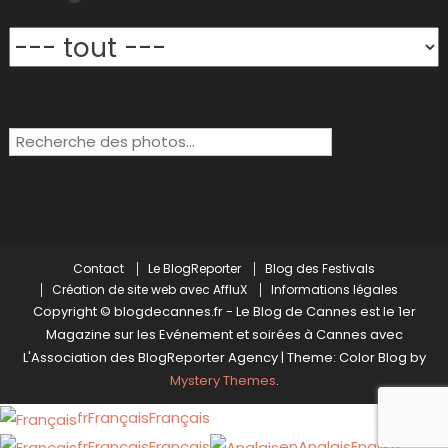
Rechercher:
Contact
Le BlogReporter
Blog des Festivals
Création de site web avec AffluX
Informations légales
Copyright © blogdecannes.fr - Le Blog de Cannes est le 1er
Magazine sur les Evénement et soirées à Cannes avec
L'Association des BlogReporter Agency
|
Theme: Color Blog by
Mystery Themes
.
fr
Français
Français
fr
Français
Français
en
Anglais
English