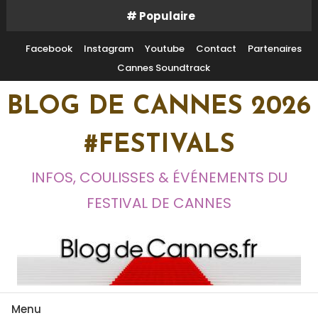
Skip
# Populaire
To
Content
Facebook
Instagram
Youtube
Contact
Partenaires
Cannes Soundtrack
BLOG DE CANNES 2026
#FESTIVALS
INFOS, COULISSES & ÉVÉNEMENTS DU
FESTIVAL DE CANNES
Menu