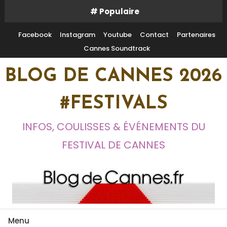
Skip
# Populaire
To
Content
Facebook
Instagram
Youtube
Contact
Partenaires
Cannes Soundtrack
BLOG DE CANNES 2026
#FESTIVALS
INFOS, COULISSES & ÉVÉNEMENTS DU
FESTIVAL DE CANNES
Menu