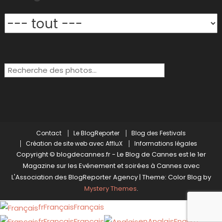
Rechercher:
Contact
Le BlogReporter
Blog des Festivals
Création de site web avec AffluX
Informations légales
Copyright © blogdecannes.fr - Le Blog de Cannes est le 1er
Magazine sur les Evénement et soirées à Cannes avec
L'Association des BlogReporter Agency
|
Theme: Color Blog by
Mystery Themes
.
fr
Français
Français
fr
Français
Français
en
Anglais
English