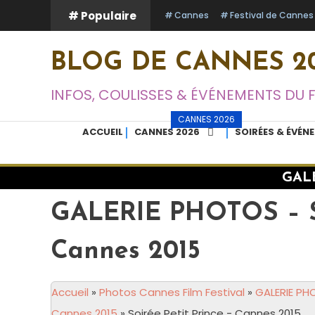
Skip
# Populaire
Cannes
Festival de Cannes
To
Content
BLOG DE CANNES 20
INFOS, COULISSES & ÉVÉNEMENTS DU 
CANNES 2026
ACCUEIL
CANNES 2026
SOIRÉES & ÉVÉN
GALE
GALERIE PHOTOS – Soi
Cannes 2015
Accueil
»
Photos Cannes Film Festival
»
GALERIE PHO
Cannes 2015
»
Soirée Petit Prince - Cannes 2015