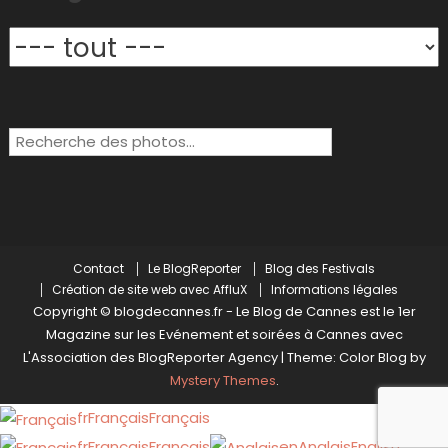
Rechercher:
Contact
Le BlogReporter
Blog des Festivals
Création de site web avec AffluX
Informations légales
Copyright © blogdecannes.fr - Le Blog de Cannes est le 1er
Magazine sur les Evénement et soirées à Cannes avec
L'Association des BlogReporter Agency
|
Theme: Color Blog by
Mystery Themes
.
fr
Français
Français
fr
Français
Français
en
Anglais
English