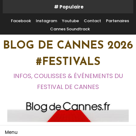
Skip
# Populaire
To
Content
Facebook
Instagram
Youtube
Contact
Partenaires
Cannes Soundtrack
BLOG DE CANNES 2026
#FESTIVALS
INFOS, COULISSES & ÉVÉNEMENTS DU
FESTIVAL DE CANNES
Menu