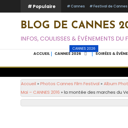
Skip
# Populaire
Cannes
Festival de Cannes
To
Content
BLOG DE CANNES 20
INFOS, COULISSES & ÉVÉNEMENTS DU 
CANNES 2026
ACCUEIL
CANNES 2026
SOIRÉES & ÉVÉN
Accueil
»
Photos Cannes Film Festival
»
Album Photo
Mai – CANNES 2016
»
la montée des marches du Ve