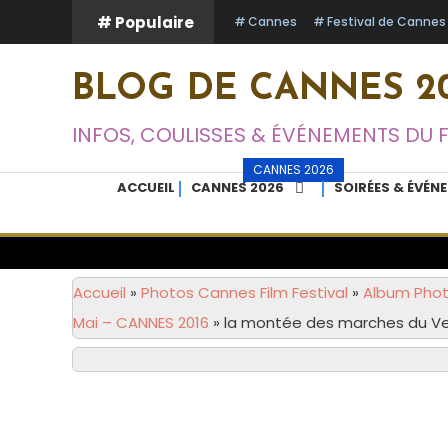
Skip
# Populaire
Cannes
Festival de Cannes
To
Content
BLOG DE CANNES 20
INFOS, COULISSES & ÉVÉNEMENTS DU 
CANNES 2026
ACCUEIL
CANNES 2026
SOIRÉES & ÉVÉN
Accueil
»
Photos Cannes Film Festival
»
Album Photo
Mai – CANNES 2016
»
la montée des marches du Ve