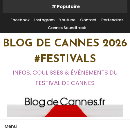
Skip
# Populaire
To
Content
Facebook
Instagram
Youtube
Contact
Partenaires
Cannes Soundtrack
BLOG DE CANNES 2026
#FESTIVALS
INFOS, COULISSES & ÉVÉNEMENTS DU
FESTIVAL DE CANNES
Menu