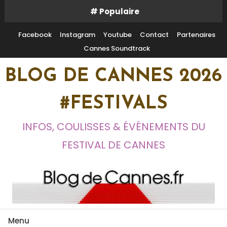
Skip
# Populaire
To
Content
Facebook
Instagram
Youtube
Contact
Partenaires
Cannes Soundtrack
BLOG DE CANNES 2026
#FESTIVALS
INFOS, COULISSES & ÉVÉNEMENTS DU
FESTIVAL DE CANNES
Menu