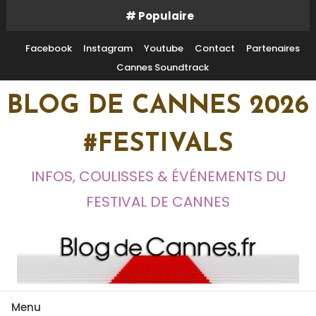
Skip
# Populaire
To
Content
Facebook
Instagram
Youtube
Contact
Partenaires
Cannes Soundtrack
BLOG DE CANNES 2026
#FESTIVALS
INFOS, COULISSES & ÉVÉNEMENTS DU
FESTIVAL DE CANNES
Menu