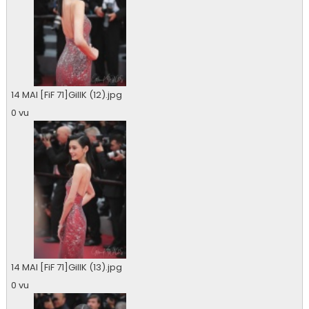
14 MAI [FiF 71]GillK (12).jpg
0 vu
14 MAI [FiF 71]GillK (13).jpg
0 vu