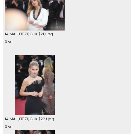
14 MAI [FiF 71]GillK (21).jpg
0 vu
14 MAI [FiF 71]GillK (22).jpg
0 vu