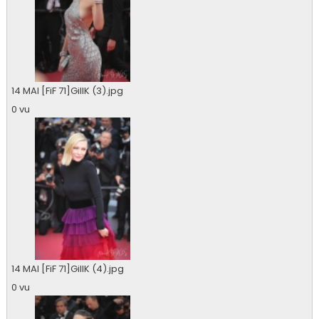
14 MAI [FiF 71]GillK (3).jpg
0 vu
14 MAI [FiF 71]GillK (4).jpg
0 vu