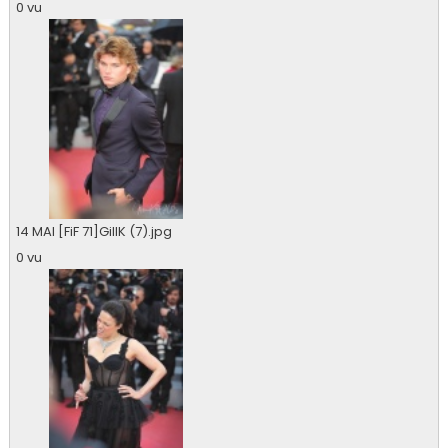
0 vu
14 MAI [FiF 71]GillK (7).jpg
0 vu