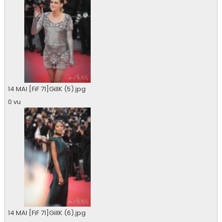
14 MAI [FiF 71]GillK (5).jpg
0 vu
14 MAI [FiF 71]GillK (6).jpg