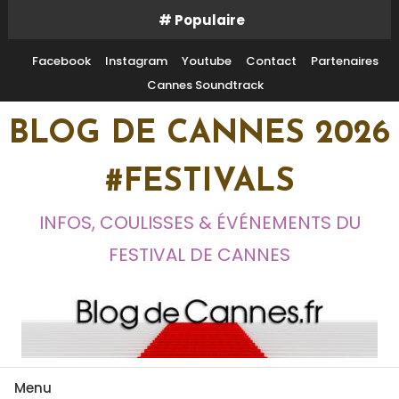
Skip
# Populaire
To
Content
Facebook
Instagram
Youtube
Contact
Partenaires
Cannes Soundtrack
BLOG DE CANNES 2026
#FESTIVALS
INFOS, COULISSES & ÉVÉNEMENTS DU
FESTIVAL DE CANNES
Menu