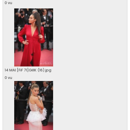
0 vu
14 MAI [FiF 71]GillK (16).jpg
0 vu