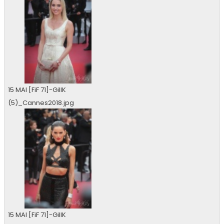
15 MAI [FiF 71]-GillK
(5)_Cannes2018.jpg
0 vu
15 MAI [FiF 71]-GillK