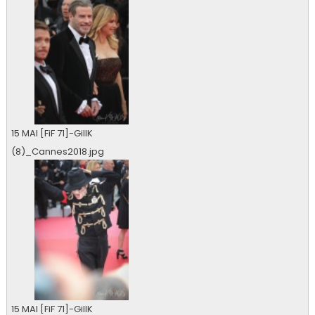
15 MAI [FiF 71]-GillK
(8)_Cannes2018.jpg
0 vu
15 MAI [FiF 71]-GillK