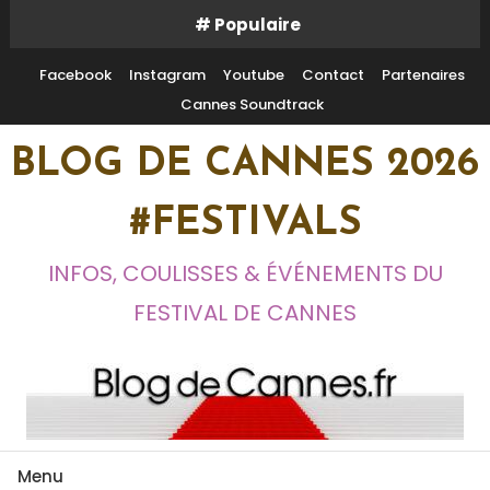
Skip
# Populaire
To
Content
Facebook
Instagram
Youtube
Contact
Partenaires
Cannes Soundtrack
BLOG DE CANNES 2026
#FESTIVALS
INFOS, COULISSES & ÉVÉNEMENTS DU
FESTIVAL DE CANNES
Menu