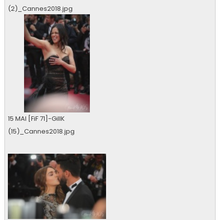
(2)_Cannes2018.jpg
0 vu
15 MAI [FiF 71]-GillK
(15)_Cannes2018.jpg
0 vu