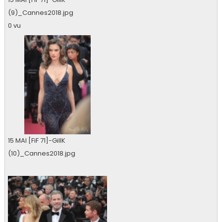
(9)_Cannes2018.jpg
0 vu
15 MAI [FiF 71]-GillK
(10)_Cannes2018.jpg
0 vu