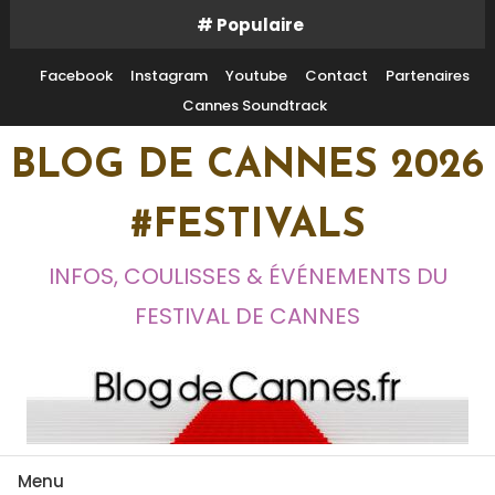
Skip
# Populaire
To
Content
Facebook
Instagram
Youtube
Contact
Partenaires
Cannes Soundtrack
BLOG DE CANNES 2026
#FESTIVALS
INFOS, COULISSES & ÉVÉNEMENTS DU
FESTIVAL DE CANNES
Menu