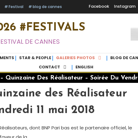
Facebook
Instagram
Festival
blog de cannes
26 #FESTIVALS
FESTIVAL DE CANNES
EMENTS
STAR & PEOPLE
GALERIES PHOTOS
BLOG DE CAN
CONTACT
ENGLISH
 Quinzaine Des Réalisateur – Soirée Du Vendre
nzaine des Réalisateur
ndredi 11 mai 2018
éalisateurs, dont BNP Pari bas est le partenaire officiel, le
aveur de la