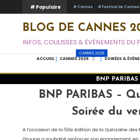
Skip
# Populaire
Cannes
Festival de Cannes
To
Content
BLOG DE CANNES 20
INFOS, COULISSES & ÉVÉNEMENTS DU 
CANNES 2026
ACCUEIL
CANNES 2026
SOIRÉES & ÉVÉN
BNP PARIBAS –
BNP PARIBAS – Qui
Soirée du ve
A l’occasion de la 50e édition de la Quinzaine des R
Groupe a souhaité renforcer son engagement en f