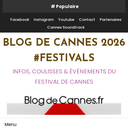
Skip
# Populaire
To
Content
Facebook
Instagram
Youtube
Contact
Partenaires
Cannes Soundtrack
BLOG DE CANNES 2026
#FESTIVALS
INFOS, COULISSES & ÉVÉNEMENTS DU
FESTIVAL DE CANNES
Menu