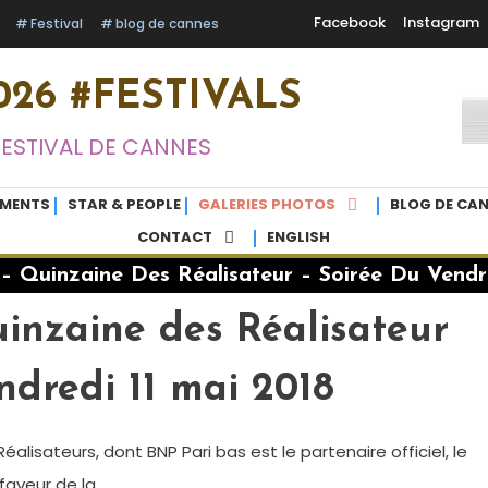
Facebook
Instagram
Festival
blog de cannes
26 #FESTIVALS
FESTIVAL DE CANNES
EMENTS
STAR & PEOPLE
GALERIES PHOTOS
BLOG DE CAN
CONTACT
ENGLISH
 Quinzaine Des Réalisateur – Soirée Du Vendre
nzaine des Réalisateur
ndredi 11 mai 2018
éalisateurs, dont BNP Pari bas est le partenaire officiel, le
aveur de la