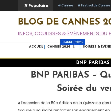
Skip
# Populaire
Cannes
Festival de Cannes
To
Content
BLOG DE CANNES 20
INFOS, COULISSES & ÉVÉNEMENTS DU 
CANNES 2026
ACCUEIL
CANNES 2026
SOIRÉES & ÉVÉN
BNP PARIBAS –
BNP PARIBAS – Qui
Soirée du ve
A l’occasion de la 50e édition de la Quinzaine des R
Groupe a souhaité renforcer son engagement en f