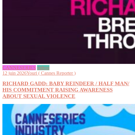
CANNESERIES
videos
12 juin 2026
Youri ( Cannes Reporter )
RICHARD GADD: BABY REINDEER / HALF MAN/
HIS COMMITMENT RAISING AWARENESS
ABOUT SEXUAL VIOLENCE