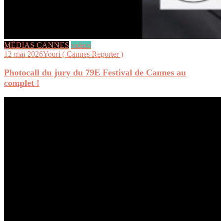
MÉDIAS CANNES
videos
12 mai 2026
Youri ( Cannes Reporter )
Photocall du jury du 79E Festival de Cannes au
complet !