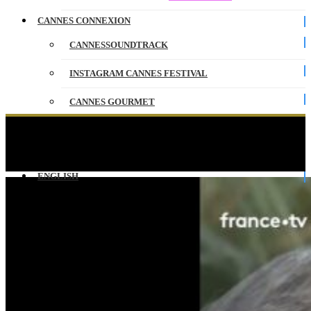
CANNES CONNEXION
CANNESSOUNDTRACK
INSTAGRAM CANNES FESTIVAL
CANNES GOURMET
CONTACT
Photocall du jury du 79E Festival de Cannes au
complet !
PARTENAIRES
ENGLISH