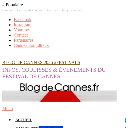
Skip
# Populaire
To
Cannes
Festival de Cannes
Festival
blog de cannes
Content
Facebook
Instagram
Youtube
Contact
Partenaires
Cannes Soundtrack
BLOG DE CANNES 2026 #FESTIVALS
INFOS, COULISSES & ÉVÉNEMENTS DU
FESTIVAL DE CANNES
Menu
ACCUEIL