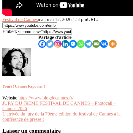
Festival de Cannes
mar, mai 12, 2026 1:51pm
URL:
Embed:
Partage d'article
Youri ( Cannes Reporter )
Website
https://www.blogdecannes.fr/
Navigation
JURY DU 79EME FESTIVAL DE CANNES – Photocall –
Cannes 2026
de
L’arrivée du jury de la 79ème édition du festival de Cannes à la
l’article
conférence de presse !
Laisser un commentaire