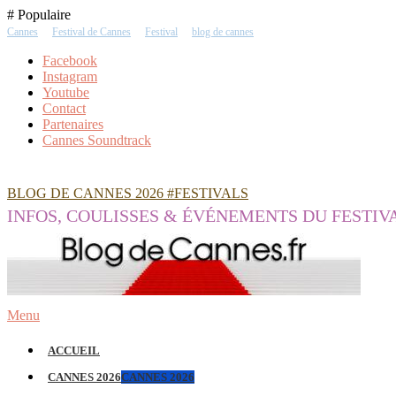
Skip
# Populaire
To
Cannes
Festival de Cannes
Festival
blog de cannes
Content
Facebook
Instagram
Youtube
Contact
Partenaires
Cannes Soundtrack
BLOG DE CANNES 2026 #FESTIVALS
INFOS, COULISSES & ÉVÉNEMENTS DU FESTIV
Menu
ACCUEIL
CANNES 2026
CANNES 2026