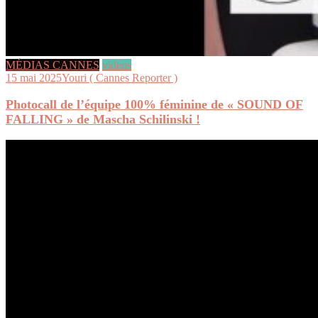
MÉDIAS CANNES
videos
15 mai 2025
Youri ( Cannes Reporter )
Photocall de l’équipe 100% féminine de « SOUND OF
FALLING » de Mascha Schilinski !