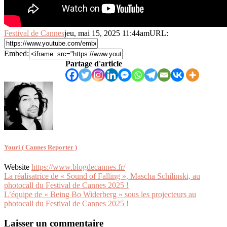
Festival de Cannes
jeu, mai 15, 2025 11:44am
URL:
Embed:
Partage d'article
Youri ( Cannes Reporter )
Website
https://www.blogdecannes.fr/
Navigation
La réalisatrice de « Sound of Falling », Mascha Schilinski, au
photocall du Festival de Cannes 2025 !
de
L’équipe de « Being Bo Widerberg » sous les projecteurs au
l’article
photocall du Festival de Cannes 2025 !
Laisser un commentaire