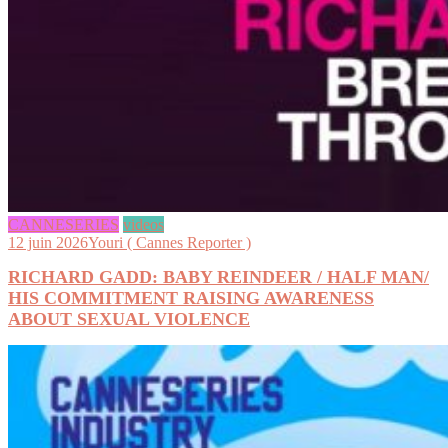
CANNESERIES
videos
12 juin 2026
Youri ( Cannes Reporter )
RICHARD GADD: BABY REINDEER / HALF MAN/
HIS COMMITMENT RAISING AWARENESS
ABOUT SEXUAL VIOLENCE