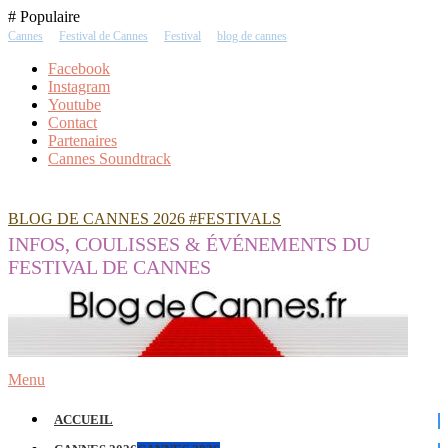
Skip
# Populaire
To
Cannes
Festival de Cannes
Festival
blog de cannes
Content
Facebook
Instagram
Youtube
Contact
Partenaires
Cannes Soundtrack
BLOG DE CANNES 2026 #FESTIVALS
INFOS, COULISSES & ÉVÉNEMENTS DU
FESTIVAL DE CANNES
Menu
ACCUEIL