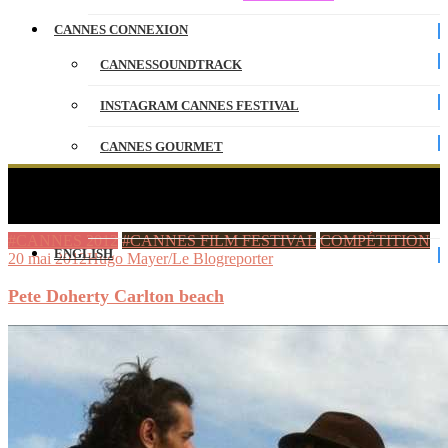
CANNES CONNEXION
CANNESSOUNDTRACK
INSTAGRAM CANNES FESTIVAL
CANNES GOURMET
CONTACT
Pete Doherty Carlton beach
PARTENAIRES
#CANNES 2012
#CANNES FILM FESTIVAL
COMPÉTITION
ENGLISH
20 mai 2012
Hugo Mayer/Le Blogreporter
Pete Doherty Carlton beach