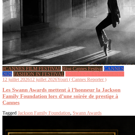
#CANNES FILM FESTIVAL
Blog Cannes Festival
CANNES
2026
FASHION IN FESTIVAL
SOIRÉES & ÉVÉNEMENTS
12 juillet 2026
12 juillet 2026
Youri ( Cannes Reporter )
Les Swann Awards mettent à l’honneur la Jackson
Family Foundation lors d’une soirée de prestige à
Cannes
Tagged
Jackson Family Foundation
,
Swann Awards