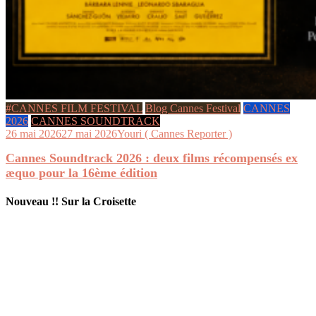
#CANNES FILM FESTIVAL
Blog Cannes Festival
CANNES
2026
CANNES SOUNDTRACK
26 mai 2026
27 mai 2026
Youri ( Cannes Reporter )
Cannes Soundtrack 2026 : deux films récompensés ex
æquo pour la 16ème édition
Nouveau !! Sur la Croisette