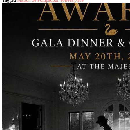
Tagged
Maison de Pompadour
,
soirées prive