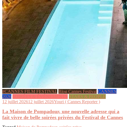
#CANNES FILM FESTIVAL
Blog Cannes Festival
CANNES
2026
SOIRÉES & ÉVÉNEMENTS
STARS & PEOPLE
12 juillet 2026
12 juillet 2026
Youri ( Cannes Reporter )
La Maison de Pompadour, une nouvelle adresse qui a
fait vivre de belle soirées privées du Festival de Cannes