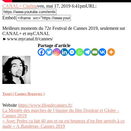
CANAL+ Cinéma
ven, mai 17, 2019 6:41pm
URL:
Embed:
Meilleurs moments du 72e Festival de Cannes 2019, seulement sur
CANAL+ et myCANAL
►www.mycanal.fr/cannes/
Partage d'article
Youri ( Cannes Reporter )
Website
https://www.blogdecannes.fr/
Navigation
La Montée des marches de l’équipe du film Douleur et Gloire –
Cannes 2019
de
« Avec Pedro ça fait 40 ans et on est heureux d’en être arrivés à ce
l’article
stade » A.Banderas- Cannes 2019