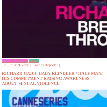
CANNESERIES
videos
12 juin 2026
Youri ( Cannes Reporter )
RICHARD GADD: BABY REINDEER / HALF MAN/
HIS COMMITMENT RAISING AWARENESS
ABOUT SEXUAL VIOLENCE