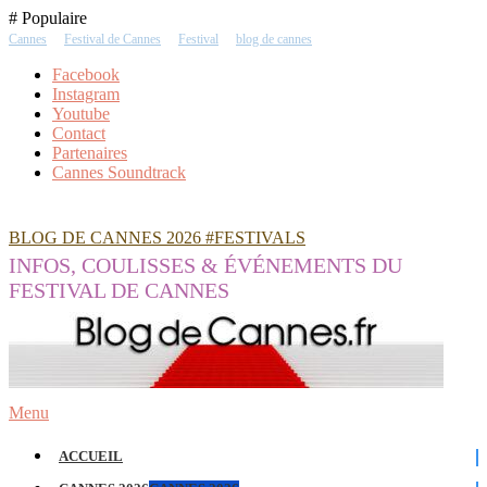
Skip
# Populaire
To
Cannes
Festival de Cannes
Festival
blog de cannes
Content
Facebook
Instagram
Youtube
Contact
Partenaires
Cannes Soundtrack
BLOG DE CANNES 2026 #FESTIVALS
INFOS, COULISSES & ÉVÉNEMENTS DU
FESTIVAL DE CANNES
Menu
ACCUEIL