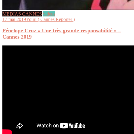
MÉDIAS CANNES
videos
17 mai 2019
Youri ( Cannes Reporter )
Pénelope Cruz « Une très grande responsabilité » –
Cannes 2019