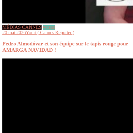
MÉDIAS CANNES
videos
20 mai 2026
Youri ( Cannes Reporter )
Pedro Almodóvar et son équipe sur le tapis rouge pour
AMARGA NAVIDAD !