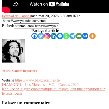
Festival de Cannes
mer, mai 20, 2026 8:30am
URL:
Embed:
Partage d'article
Youri ( Cannes Reporter )
Website
https://www.blogdecannes.fr/
Navigation
DIAMOND – Les Marches – VO – Cannes 2026
Ken Loach, figure emblématique du festival, fait une apparition sur
de
le tapis rouge !
l’article
Laisser un commentaire