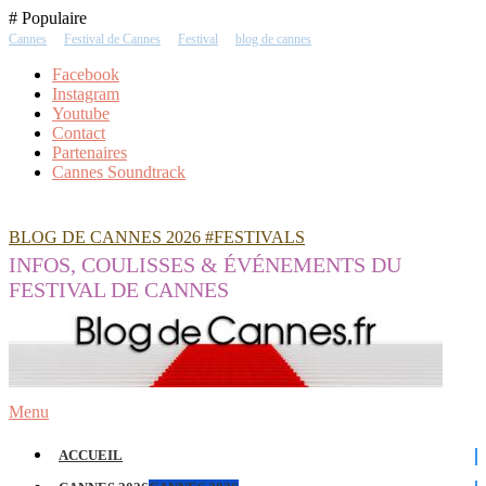
Skip
# Populaire
To
Cannes
Festival de Cannes
Festival
blog de cannes
Content
Facebook
Instagram
Youtube
Contact
Partenaires
Cannes Soundtrack
BLOG DE CANNES 2026 #FESTIVALS
INFOS, COULISSES & ÉVÉNEMENTS DU
FESTIVAL DE CANNES
Menu
ACCUEIL