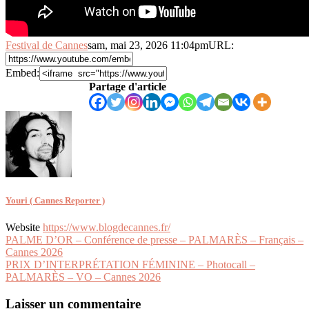
Festival de Cannes
sam, mai 23, 2026 11:04pm
URL:
Embed:
Partage d'article
Youri ( Cannes Reporter )
Website
https://www.blogdecannes.fr/
Navigation
PALME D’OR – Conférence de presse – PALMARÈS – Français –
Cannes 2026
de
PRIX D’INTERPRÉTATION FÉMININE – Photocall –
l’article
PALMARÈS – VO – Cannes 2026
Laisser un commentaire