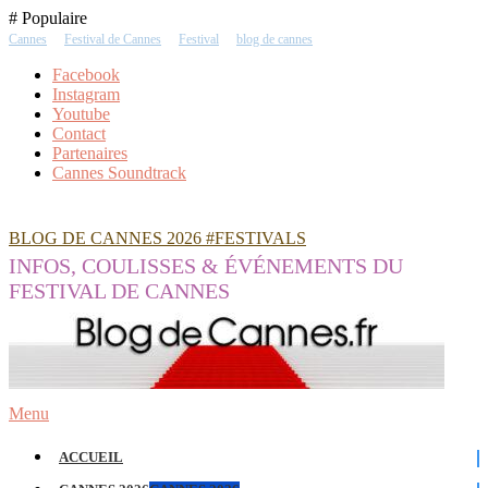
Skip
# Populaire
To
Cannes
Festival de Cannes
Festival
blog de cannes
Content
Facebook
Instagram
Youtube
Contact
Partenaires
Cannes Soundtrack
BLOG DE CANNES 2026 #FESTIVALS
INFOS, COULISSES & ÉVÉNEMENTS DU
FESTIVAL DE CANNES
Menu
ACCUEIL