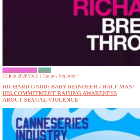
CANNESERIES
videos
12 juin 2026
Youri ( Cannes Reporter )
RICHARD GADD: BABY REINDEER / HALF MAN/
HIS COMMITMENT RAISING AWARENESS
ABOUT SEXUAL VIOLENCE