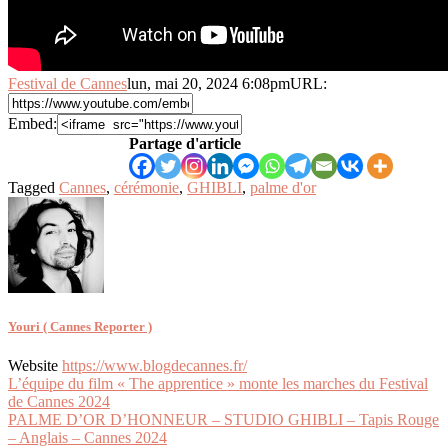
Festival de Cannes
lun, mai 20, 2024 6:08pm
URL:
Embed:
Partage d'article
Tagged
Cannes
,
cérémonie
,
GHIBLI
,
palme d'or
Youri ( Cannes Reporter )
Website
https://www.blogdecannes.fr/
Navigation
L’équipe du film « The apprentice » monte les marches du Festival
de Cannes 2024
de
PALME D’OR D’HONNEUR – STUDIO GHIBLI – Tapis Rouge
l’article
– Anglais – Cannes 2024