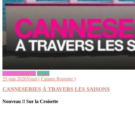
CANNESERIES
videos
25 juin 2026
Youri ( Cannes Reporter )
CANNESERIES À TRAVERS LES SAISONS
Nouveau !! Sur la Croisette