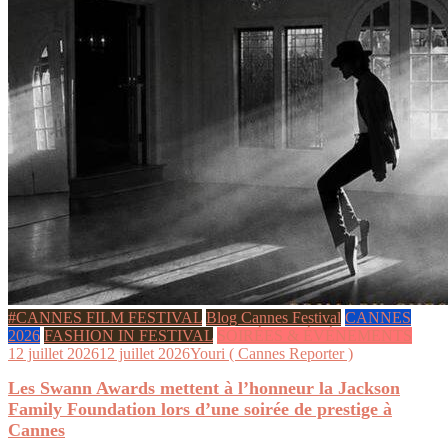
#CANNES FILM FESTIVAL
Blog Cannes Festival
CANNES
2026
FASHION IN FESTIVAL
SOIRÉES & ÉVÉNEMENTS
12 juillet 2026
12 juillet 2026
Youri ( Cannes Reporter )
Les Swann Awards mettent à l’honneur la Jackson
Family Foundation lors d’une soirée de prestige à
Cannes