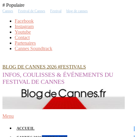
Skip
# Populaire
To
Cannes
Festival de Cannes
Festival
blog de cannes
Content
Facebook
Instagram
Youtube
Contact
Partenaires
Cannes Soundtrack
BLOG DE CANNES 2026 #FESTIVALS
INFOS, COULISSES & ÉVÉNEMENTS DU
FESTIVAL DE CANNES
Menu
ACCUEIL