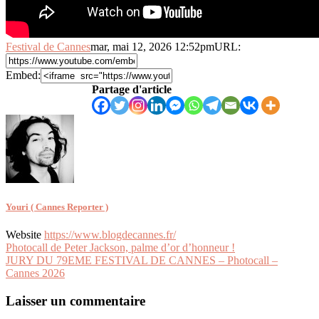
Festival de Cannes
mar, mai 12, 2026 12:52pm
URL:
Embed:
Partage d'article
Youri ( Cannes Reporter )
Website
https://www.blogdecannes.fr/
Navigation
Photocall de Peter Jackson, palme d’or d’honneur !
JURY DU 79EME FESTIVAL DE CANNES – Photocall –
de
Cannes 2026
l’article
Laisser un commentaire