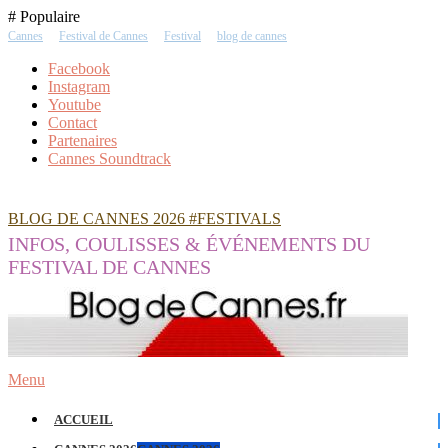
Skip
# Populaire
To
Cannes
Festival de Cannes
Festival
blog de cannes
Content
Facebook
Instagram
Youtube
Contact
Partenaires
Cannes Soundtrack
BLOG DE CANNES 2026 #FESTIVALS
INFOS, COULISSES & ÉVÉNEMENTS DU
FESTIVAL DE CANNES
Menu
ACCUEIL