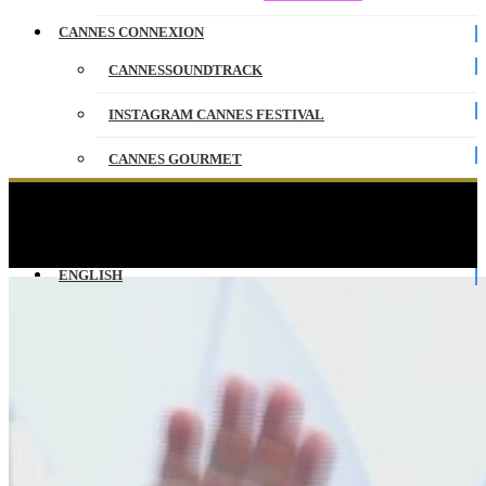
CANNES CONNEXION
CANNESSOUNDTRACK
INSTAGRAM CANNES FESTIVAL
CANNES GOURMET
CONTACT
PALME D’OR D’HONNEUR – Peter Jackson –
Photocall – Version originale – Cannes 2026
PARTENAIRES
ENGLISH