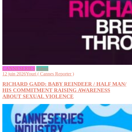
CANNESERIES
videos
12 juin 2026
Youri ( Cannes Reporter )
RICHARD GADD: BABY REINDEER / HALF MAN/
HIS COMMITMENT RAISING AWARENESS
ABOUT SEXUAL VIOLENCE