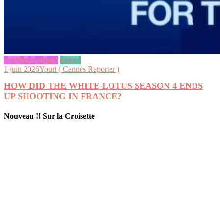
CANNESERIES
videos
1 juin 2026
Youri ( Cannes Reporter )
HOW DID THE WHITE LOTUS SEASON 4 ENDS
UP SHOOTING IN FRANCE?
Nouveau !! Sur la Croisette