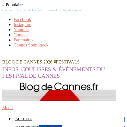
Skip
# Populaire
To
Cannes
Festival de Cannes
Festival
blog de cannes
Content
Facebook
Instagram
Youtube
Contact
Partenaires
Cannes Soundtrack
BLOG DE CANNES 2026 #FESTIVALS
INFOS, COULISSES & ÉVÉNEMENTS DU
FESTIVAL DE CANNES
Menu
ACCUEIL