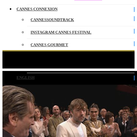
CANNES CONNEXION
CANNESSOUNDTRACK
INSTAGRAM CANNES FESTIVAL
CANNES GOURMET
CONTACT
PACIFICTION – RANG I – VF – CANNES 2022
PARTENAIRES
ENGLISH