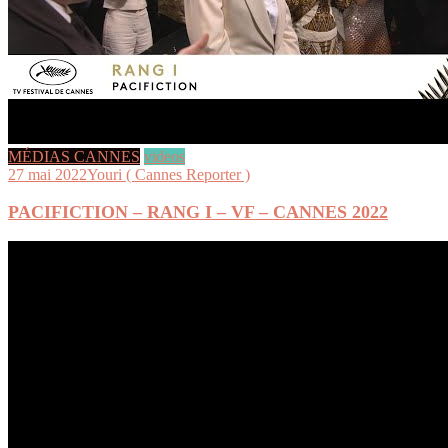
MÉDIAS CANNES
videos
27 mai 2022
Youri ( Cannes Reporter )
PACIFICTION – RANG I – VF – CANNES 2022