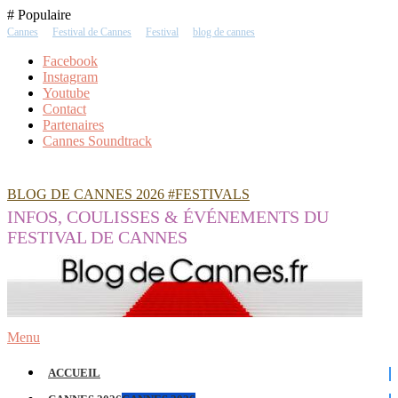
Skip
# Populaire
To
Cannes
Festival de Cannes
Festival
blog de cannes
Content
Facebook
Instagram
Youtube
Contact
Partenaires
Cannes Soundtrack
BLOG DE CANNES 2026 #FESTIVALS
INFOS, COULISSES & ÉVÉNEMENTS DU
FESTIVAL DE CANNES
Menu
ACCUEIL