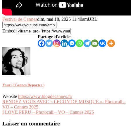
Festival de Cannes
dim, mai 18, 2025 11:40am
URL:
Embed:
Partage d'article
Youri ( Cannes Reporter )
Website
https://www.blogdecannes.fr/
Navigation
RENDEZ VOUS AVEC « LEÇON DE MUSQUE »- Photocall –
VO – Cannes 2025
de
I LOVE PERU – Photocall – VO – Cannes 2025
l’article
Laisser un commentaire