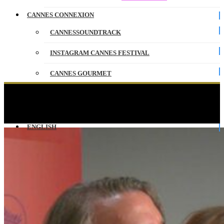
CANNES CONNEXION
CANNESSOUNDTRACK
INSTAGRAM CANNES FESTIVAL
CANNES GOURMET
CONTACT
NOUVELLE VAGUE – Conférence de Presse – VF
– Cannes 2025
PARTENAIRES
ENGLISH