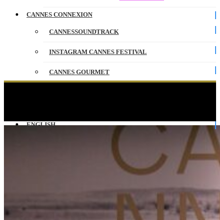
CANNES CONNEXION
CANNESSOUNDTRACK
INSTAGRAM CANNES FESTIVAL
CANNES GOURMET
CONTACT
NOTRE SALUT – Press conference – English –
Cannes 2026
PARTENAIRES
ENGLISH