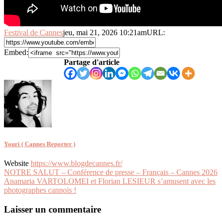
Festival de Cannes
jeu, mai 21, 2026 10:21am
URL:
Embed:
Partage d'article
Youri ( Cannes Reporter )
Website
https://www.blogdecannes.fr/
Navigation
NOTRE SALUT – Conférence de presse – Français – Cannes 2026
Anamaria VARTOLOMEI et Florian LESIEUR s’amusent avec les
de
photographes cannois !
l’article
Laisser un commentaire