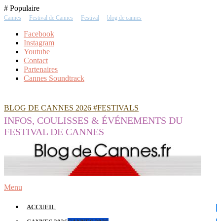
Skip
# Populaire
To
Cannes
Festival de Cannes
Festival
blog de cannes
Content
Facebook
Instagram
Youtube
Contact
Partenaires
Cannes Soundtrack
BLOG DE CANNES 2026 #FESTIVALS
INFOS, COULISSES & ÉVÉNEMENTS DU
FESTIVAL DE CANNES
Menu
ACCUEIL