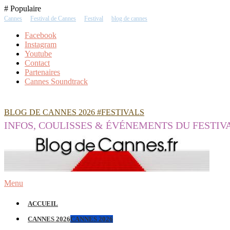
Skip
# Populaire
To
Cannes
Festival de Cannes
Festival
blog de cannes
Content
Facebook
Instagram
Youtube
Contact
Partenaires
Cannes Soundtrack
BLOG DE CANNES 2026 #FESTIVALS
INFOS, COULISSES & ÉVÉNEMENTS DU FESTIV
Menu
ACCUEIL
CANNES 2026
CANNES 2026