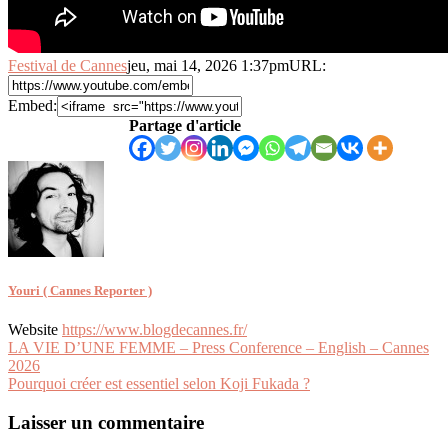
Festival de Cannes
jeu, mai 14, 2026 1:37pm
URL:
Embed:
Partage d'article
Youri ( Cannes Reporter )
Website
https://www.blogdecannes.fr/
Navigation
LA VIE D’UNE FEMME – Press Conference – English – Cannes
2026
de
Pourquoi créer est essentiel selon Koji Fukada ?
l’article
Laisser un commentaire