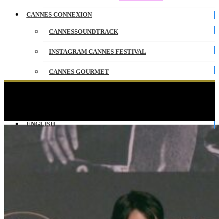
CANNES CONNEXION
CANNESSOUNDTRACK
INSTAGRAM CANNES FESTIVAL
CANNES GOURMET
CONTACT
NAGI NOTES – Conférence de presse – English –
Cannes 2026
PARTENAIRES
ENGLISH