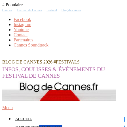
Skip
# Populaire
To
Cannes
Festival de Cannes
Festival
blog de cannes
Content
Facebook
Instagram
Youtube
Contact
Partenaires
Cannes Soundtrack
BLOG DE CANNES 2026 #FESTIVALS
INFOS, COULISSES & ÉVÉNEMENTS DU
FESTIVAL DE CANNES
Menu
ACCUEIL