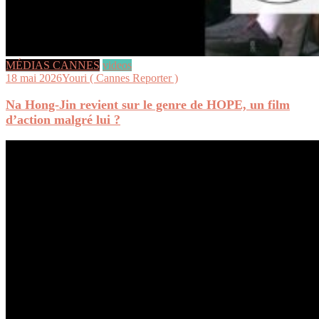
MÉDIAS CANNES
videos
18 mai 2026
Youri ( Cannes Reporter )
Na Hong-Jin revient sur le genre de HOPE, un film
d’action malgré lui ?