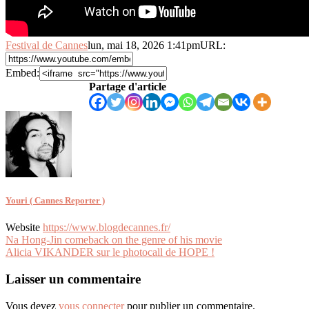
Festival de Cannes
lun, mai 18, 2026 1:41pm
URL:
Embed:
Partage d'article
Youri ( Cannes Reporter )
Website
https://www.blogdecannes.fr/
Navigation
Na Hong-Jin comeback on the genre of his movie
Alicia VIKANDER sur le photocall de HOPE !
de
l’article
Laisser un commentaire
Vous devez
vous connecter
pour publier un commentaire.