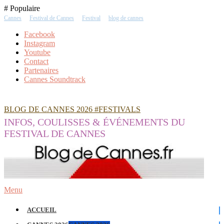
Skip
# Populaire
To
Cannes
Festival de Cannes
Festival
blog de cannes
Content
Facebook
Instagram
Youtube
Contact
Partenaires
Cannes Soundtrack
BLOG DE CANNES 2026 #FESTIVALS
INFOS, COULISSES & ÉVÉNEMENTS DU
FESTIVAL DE CANNES
Menu
ACCUEIL