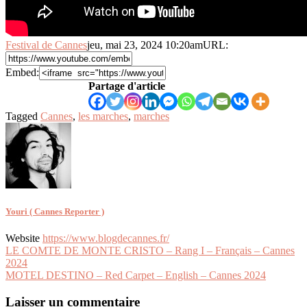
Festival de Cannes
jeu, mai 23, 2024 10:20am
URL:
Embed:
Partage d'article
Tagged
Cannes
,
les marches
,
marches
Youri ( Cannes Reporter )
Website
https://www.blogdecannes.fr/
Navigation
LE COMTE DE MONTE CRISTO – Rang I – Français – Cannes
2024
de
MOTEL DESTINO – Red Carpet – English – Cannes 2024
l’article
Laisser un commentaire