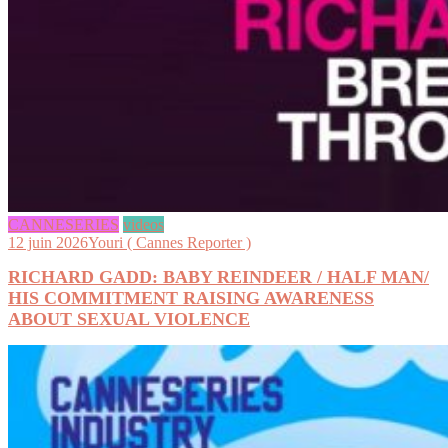
CANNESERIES
videos
12 juin 2026
Youri ( Cannes Reporter )
RICHARD GADD: BABY REINDEER / HALF MAN/
HIS COMMITMENT RAISING AWARENESS
ABOUT SEXUAL VIOLENCE