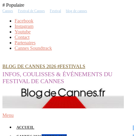
Skip
# Populaire
To
Cannes
Festival de Cannes
Festival
blog de cannes
Content
Facebook
Instagram
Youtube
Contact
Partenaires
Cannes Soundtrack
BLOG DE CANNES 2026 #FESTIVALS
INFOS, COULISSES & ÉVÉNEMENTS DU
FESTIVAL DE CANNES
Menu
ACCUEIL