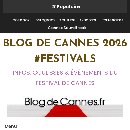
Skip
# Populaire
To
Content
Facebook
Instagram
Youtube
Contact
Partenaires
Cannes Soundtrack
BLOG DE CANNES 2026
#FESTIVALS
INFOS, COULISSES & ÉVÉNEMENTS DU
FESTIVAL DE CANNES
Menu