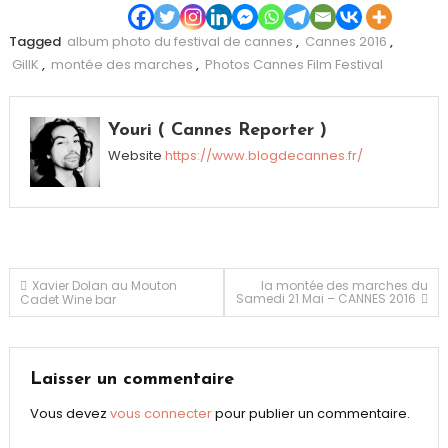
Tagged
album photo du festival de cannes
,
Cannes 2016
,
GillK
,
montée des marches
,
Photos Cannes Film Festival
Youri ( Cannes Reporter )
Website
https://www.blogdecannes.fr/
Navigation
Xavier Dolan au Mouton
la montée des marches du
Samedi 21 Mai – CANNES 2016
Cadet Wine bar
de
l’article
Laisser un commentaire
Vous devez
vous connecter
pour publier un commentaire.