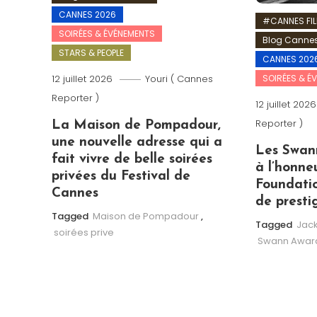
CANNES 2026
#CANNES FIL
SOIRÉES & ÉVÉNEMENTS
Blog Cannes
STARS & PEOPLE
CANNES 202
SOIRÉES & É
12 juillet 2026
Youri ( Cannes
Reporter )
12 juillet 2026
Reporter )
La Maison de Pompadour,
une nouvelle adresse qui a
Les Swan
fait vivre de belle soirées
à l’honne
privées du Festival de
Foundatio
Cannes
de presti
Tagged
Maison de Pompadour
,
Tagged
Jack
soirées prive
Swann Awar