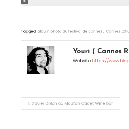
Tagged
album photo du festival de cannes
,
Cannes 201
Youri ( Cannes R
Website
https://www.blo
Navigation
Xavier Dolan au Mouton Cadet Wine bar
de