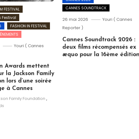
CANNES SOUNDTRACK
M FESTIVAL
 Festival
26 mai 2026
Youri ( Cannes
6
FASHION IN FESTIVAL
Reporter )
VÉNEMENTS
Cannes Soundtrack 2026 :
Youri ( Cannes
deux films récompensés ex
æquo pour la 16ème éditio
n Awards mettent
ur la Jackson Family
n lors d’une soirée
ge à Cannes
son Family Foundation
,
ds