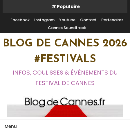
Skip
# Populaire
To
Content
Facebook
Instagram
Youtube
Contact
Partenaires
Cannes Soundtrack
BLOG DE CANNES 2026
#FESTIVALS
INFOS, COULISSES & ÉVÉNEMENTS DU
FESTIVAL DE CANNES
Menu