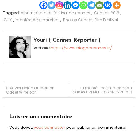
Tagged
album photo du festival de cannes
,
Cannes 2016
,
GillK
,
montée des marches
,
Photos Cannes Film Festival
Youri ( Cannes Reporter )
Website
https://www.blogdecannes.fr/
Navigation
Xavier Dolan au Mouton
la montée des marches du
Samedi 21 Mai – CANNES 2016
Cadet Wine bar
de
l’article
Laisser un commentaire
Vous devez
vous connecter
pour publier un commentaire.