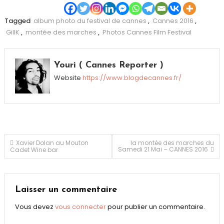
Tagged
album photo du festival de cannes
,
Cannes 2016
,
GillK
,
montée des marches
,
Photos Cannes Film Festival
Youri ( Cannes Reporter )
Website
https://www.blogdecannes.fr/
Navigation
Xavier Dolan au Mouton
la montée des marches du
Samedi 21 Mai – CANNES 2016
Cadet Wine bar
de
l’article
Laisser un commentaire
Vous devez
vous connecter
pour publier un commentaire.