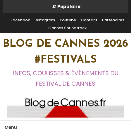
Skip
# Populaire
To
Content
Facebook
Instagram
Youtube
Contact
Partenaires
Cannes Soundtrack
BLOG DE CANNES 2026
#FESTIVALS
INFOS, COULISSES & ÉVÉNEMENTS DU
FESTIVAL DE CANNES
Menu